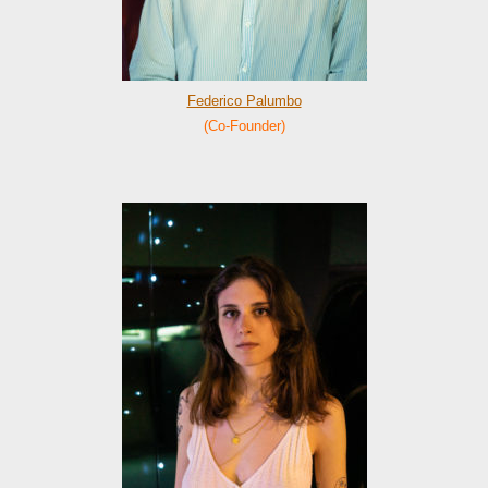
WEB
Federico Palumbo
(Co-Founder)