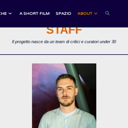
CHE
A SHORT FILM
SPAZIO
ABOUT
ATTIVA/DI
STAFF
LA
Il progetto nasce da un team di critici e curatori under 30
RICERCA
SUL
SITO