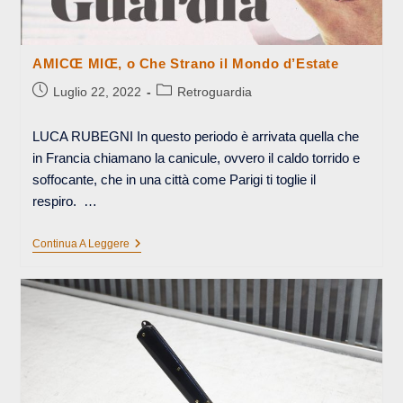
AMICŒ MIŒ, o Che Strano il Mondo d’Estate
Articolo
Categoria
Luglio 22, 2022
Retroguardia
pubblicato:
dell'articolo:
LUCA RUBEGNI In questo periodo è arrivata quella che
in Francia chiamano la canicule, ovvero il caldo torrido e
soffocante, che in una città come Parigi ti toglie il
respiro. …
AMICŒ
Continua A Leggere
MIŒ,
O
Che
Strano
Il
Mondo
D’Estate