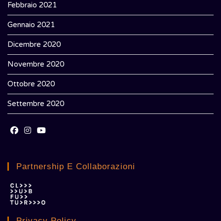
Febbraio 2021
Gennaio 2021
Dicembre 2020
Novembre 2020
Ottobre 2020
Settembre 2020
Opens
Opens
Opens
in
in
in
Partnership E Collaborazioni
a
a
a
new
new
new
tab
tab
tab
Privacy Policy