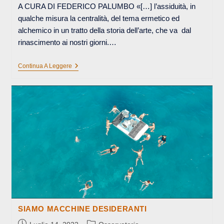
A CURA DI FEDERICO PALUMBO «[…] l’assiduità, in
qualche misura la centralità, del tema ermetico ed
alchemico in un tratto della storia dell’arte, che va dal
rinascimento ai nostri giorni.…
DENTRO
Continua A Leggere
LA
TANA,
ANCHE
SE
IN
NESSUN
LUOGO
|
SCAMBIO
EPISTOLARE
CON
BERNARDO
TIRABOSCO
SIAMO MACCHINE DESIDERANTI
Articolo
Categoria