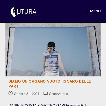
Salta
al
MENU
contenuto
SIAMO UN ORGANO VUOTO, IGNARO DELLE
PARTI
Articolo
Categoria
Ottobre 21, 2021
Osservatorio
pubblicato:
dell'articolo:
DANIELE COSTA X MATTEO GARI Frammenti di