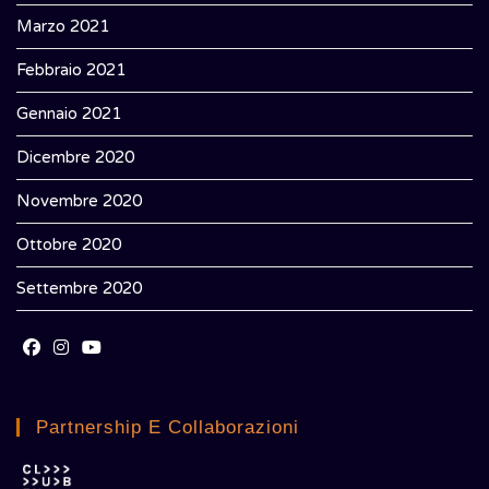
Marzo 2021
Febbraio 2021
Gennaio 2021
Dicembre 2020
Novembre 2020
Ottobre 2020
Settembre 2020
Opens
Opens
Opens
in
in
in
Partnership E Collaborazioni
a
a
a
new
new
new
tab
tab
tab