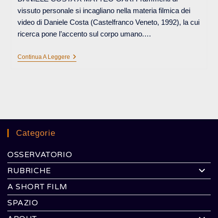
vissuto personale si incagliano nella materia filmica dei
video di Daniele Costa (Castelfranco Veneto, 1992), la cui
ricerca pone l’accento sul corpo umano.…
SIAMO
Continua A Leggere
UN
ORGANO
VUOTO,
IGNARO
DELLE
PARTI
Categorie
OSSERVATORIO
RUBRICHE
A SHORT FILM
SPAZIO