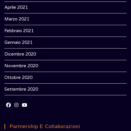
Aprile 2021
Marzo 2021
Febbraio 2021
Gennaio 2021
Dicembre 2020
Novembre 2020
Ottobre 2020
Settembre 2020
Opens
Opens
Opens
in
in
in
Partnership E Collaborazioni
a
a
a