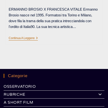
pubblicato:
dell'articolo:
ERMANNO BROSIO X FRANCESCA VITALE Ermanno
Brosio nasce nel 1995. Formatosi tra Torino e Milano,
dove fila la trama della sua pratica intrecciandola con
l'ordito di Italia90. La sua tecnica artistica…
DUE
Continua A Leggere
PERSONE
CHE
CERCANO
DI
INCONTRARSI
Categorie
OSSERVATORIO
RUBRICHE
A SHORT FILM