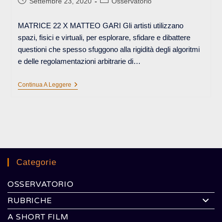
Settembre 23, 2020
Osservatorio
pubblicato:
dell'articolo:
MATRICE 22 X MATTEO GARI Gli artisti utilizzano
spazi, fisici e virtuali, per esplorare, sfidare e dibattere
questioni che spesso sfuggono alla rigidità degli algoritmi
e delle regolamentazioni arbitrarie di…
LA
Continua A Leggere
RIVOLUZIONE
È
FICA
Categorie
OSSERVATORIO
RUBRICHE
A SHORT FILM