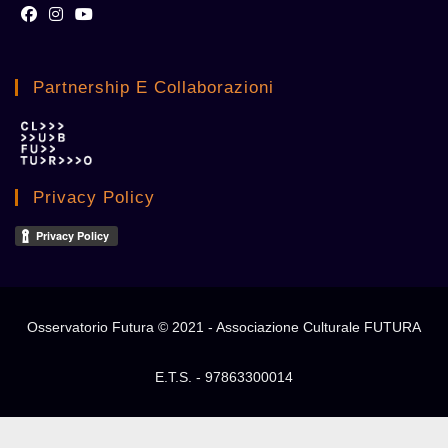
Opens
Opens
Opens
in
in
in
Partnership E Collaborazioni
a
a
a
new
new
new
tab
tab
tab
Privacy Policy
Osservatorio Futura © 2021 - Associazione Culturale FUTURA
E.T.S. - 97863300014