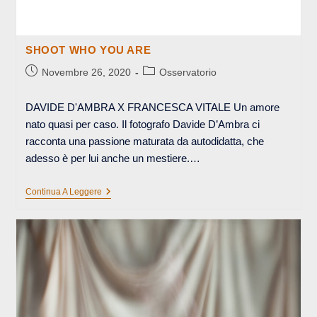
SHOOT WHO YOU ARE
Articolo
Categoria
Novembre 26, 2020
Osservatorio
pubblicato:
dell'articolo:
DAVIDE D'AMBRA X FRANCESCA VITALE Un amore
nato quasi per caso. Il fotografo Davide D’Ambra ci
racconta una passione maturata da autodidatta, che
adesso è per lui anche un mestiere.…
SHOOT
Continua A Leggere
WHO
YOU
ARE