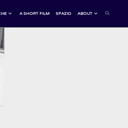
CHE
A SHORT FILM
SPAZIO
ABOUT
ATTIVA/DI
LA
RICERCA
SUL
SITO