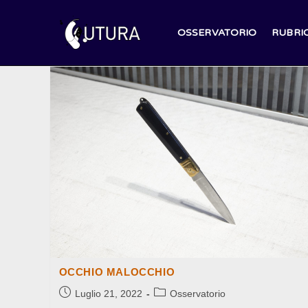
Salta
al
OSSERVATORIO
RUBRI
contenuto
OCCHIO MALOCCHIO
Articolo
Categoria
Luglio 21, 2022
Osservatorio
pubblicato:
dell'articolo: