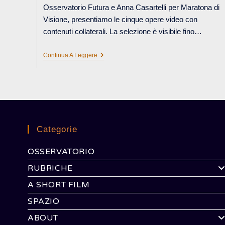
Osservatorio Futura e Anna Casartelli per Maratona di
Visione, presentiamo le cinque opere video con
contenuti collaterali. La selezione è visibile fino…
WAS
Continua A Leggere
IT
ME?
SCREEN
MEMORIES,
LUCA
STACCIOLI
Categorie
OSSERVATORIO
RUBRICHE
A SHORT FILM
SPAZIO
ABOUT