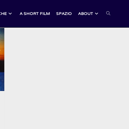
CHE
A SHORT FILM
SPAZIO
ABOUT
ATTIVA/DI
LA
RICERCA
SUL
SITO