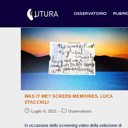
Salta
al
OSSERVATORIO
RUBRI
contenuto
WAS IT ME? SCREEN MEMORIES, LUCA
STACCIOLI
Articolo
Categoria
Luglio 9, 2021
Osservatorio
pubblicato:
dell'articolo:
In occasione dello screening video della selezione di