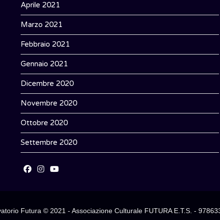
Aprile 2021
Marzo 2021
Febbraio 2021
Gennaio 2021
Dicembre 2020
Novembre 2020
Ottobre 2020
Settembre 2020
Opens
Opens
Opens
in
in
in
a
a
a
atorio Futura © 2021 - Associazione Culturale FUTURA E.T.S. - 9786
new
new
new