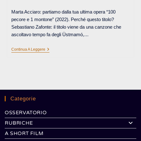
pubblicato:
dell'articolo:
Marta Acciaro: partiamo dalla tua ultima opera “100
pecore e 1 montone” (2022). Perché questo titolo?
Sebastiano Zafonte: il titolo viene da una canzone che
ascoltavo tempo fa degli Üstmamó,…
CONVERSAZIONE
Continua A Leggere
TRA
MARTA
ACCIARO
E
SEBASTIANO
ZAFONTE
Categorie
OSSERVATORIO
RUBRICHE
A SHORT FILM