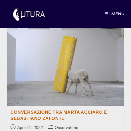
Salta
al
MENU
contenuto
CONVERSAZIONE TRA MARTA ACCIARO E
SEBASTIANO ZAFONTE
Articolo
Categoria
Aprile 1, 2022
Osservatorio