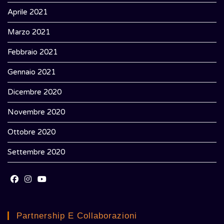
Aprile 2021
Marzo 2021
Febbraio 2021
Gennaio 2021
Dicembre 2020
Novembre 2020
Ottobre 2020
Settembre 2020
Opens
Opens
Opens
in
in
in
Partnership E Collaborazioni
a
a
a