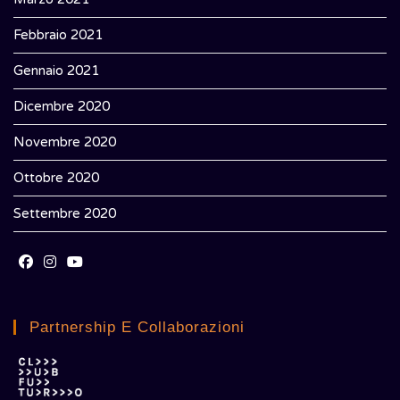
Febbraio 2021
Gennaio 2021
Dicembre 2020
Novembre 2020
Ottobre 2020
Settembre 2020
Opens
Opens
Opens
in
in
in
Partnership E Collaborazioni
a
a
a
new
new
new
tab
tab
tab