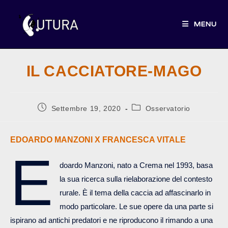
Salta
al
MENU
contenuto
IL CACCIATORE-MAGO
Articolo
Categoria
Settembre 19, 2020
Osservatorio
pubblicato:
dell'articolo:
EDOARDO MANZONI X FRANCESCA VITALE
E
doardo Manzoni, nato a Crema nel 1993, basa
la sua ricerca sulla rielaborazione del contesto
rurale. È il tema della caccia ad affascinarlo in
modo particolare. Le sue opere da una parte si
ispirano ad antichi predatori e ne riproducono il rimando a una