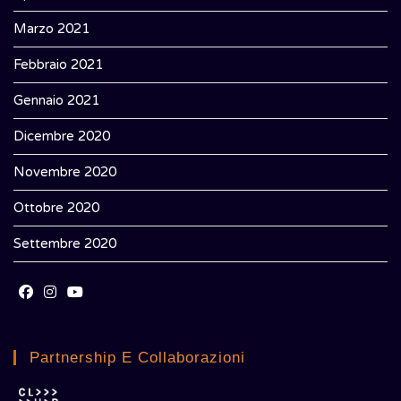
Marzo 2021
Febbraio 2021
Gennaio 2021
Dicembre 2020
Novembre 2020
Ottobre 2020
Settembre 2020
Opens
Opens
Opens
in
in
in
Partnership E Collaborazioni
a
a
a
new
new
new