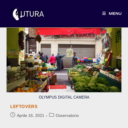
Salta
al
MENU
contenuto
OLYMPUS DIGITAL CAMERA
LEFTOVERS
Articolo
Categoria
Aprile 16, 2021
Osservatorio
pubblicato:
dell'articolo: