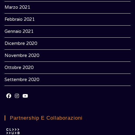
Marzo 2021
Febbraio 2021
Gennaio 2021
Dicembre 2020
Novembre 2020
Ottobre 2020
Settembre 2020
Opens
Opens
Opens
in
in
in
Partnership E Collaborazioni
a
a
a
new
new
new
tab
tab
tab