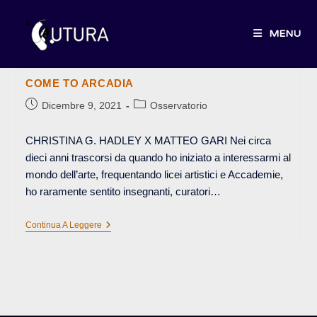
Salta
al
MENU
contenuto
COME TO ARCADIA
Articolo
Categoria
Dicembre 9, 2021
Osservatorio
pubblicato:
dell'articolo:
CHRISTINA G. HADLEY X MATTEO GARI Nei circa
dieci anni trascorsi da quando ho iniziato a interessarmi al
mondo dell’arte, frequentando licei artistici e Accademie,
ho raramente sentito insegnanti, curatori…
COME
Continua A Leggere
TO
ARCADIA