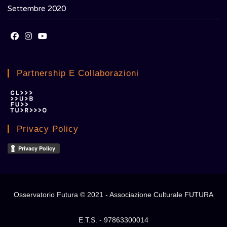
Settembre 2020
Opens
Opens
Opens
in
in
in
Partnership E Collaborazioni
a
a
a
new
new
new
tab
tab
tab
Privacy Policy
Osservatorio Futura © 2021 - Associazione Culturale FUTURA
E.T.S. - 97863300014