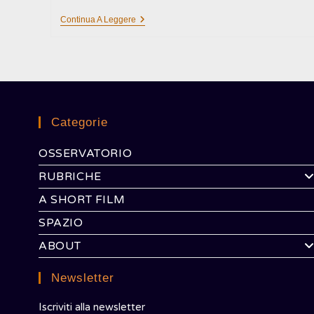
CONVERSAZIONE
Continua A Leggere
TRA
GABRIELE
MASSARO
E
MARTA
ACCIARO
Categorie
OSSERVATORIO
RUBRICHE
A SHORT FILM
SPAZIO
ABOUT
Newsletter
Iscriviti alla newsletter