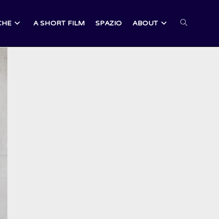
CHE
A SHORT FILM
SPAZIO
ABOUT
ATTIVA/DI
LA
RICERCA
SUL
SITO