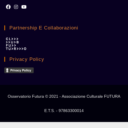
Opens
Opens
Opens
in
in
in
Partnership E Collaborazioni
a
a
a
new
new
new
tab
tab
tab
Privacy Policy
Osservatorio Futura © 2021 - Associazione Culturale FUTURA
E.T.S. - 97863300014