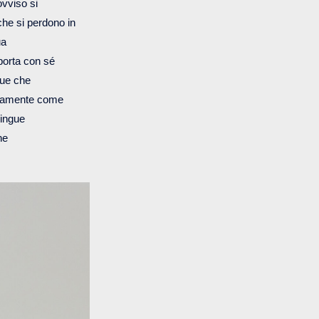
ovviso si
che si perdono in
sua
porta con sé
gue che
attamente come
lingue
ne