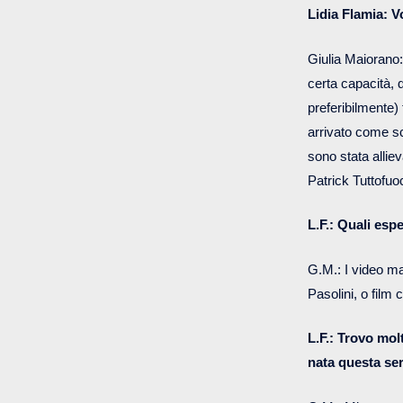
Lidia Flamia: Vo
Giulia Maiorano:
certa capacità, 
preferibilmente)
arrivato come sc
sono stata allie
Patrick Tuttofuo
L.F.: Quali esp
G.M.: I video magi
Pasolini, o film
L.F.: Trovo mol
nata questa se