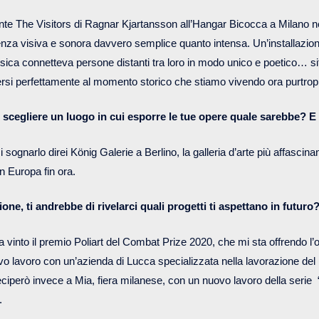
te The Visitors di Ragnar Kjartansson all’Hangar Bicocca a Milano n
enza visiva e sonora davvero semplice quanto intensa. Un’installazio
sica connetteva persone distanti tra loro in modo unico e poetico… s
ersi perfettamente al momento storico che stiamo vivendo ora purtro
i scegliere un luogo in cui esporre le tue opere quale sarebbe? 
sognarlo direi König Galerie a Berlino, la galleria d’arte più affascina
in Europa fin ora.
ione, ti andrebbe di rivelarci quali progetti ti aspettano in futuro
vinto il premio Poliart del Combat Prize 2020, che mi sta offrendo l’o
o lavoro con un’azienda di Lucca specializzata nella lavorazione del p
eciperò invece a Mia, fiera milanese, con un nuovo lavoro della serie “
.