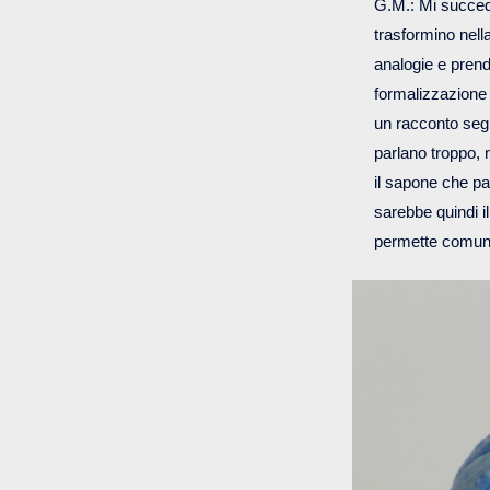
G.M.: Mi succede 
trasformino nell
analogie e prend
formalizzazione 
un racconto seg
parlano troppo,
il sapone che pa
sarebbe quindi il
permette comunq