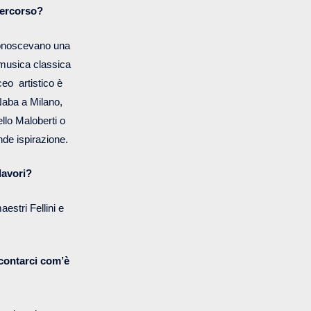
 percorso?
iconoscevano una
 musica classica
ceo artistico è
 Naba a Milano,
llo Maloberti o
ande ispirazione.
lavori?
aestri Fellini e
accontarci com’è