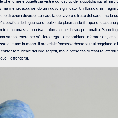
che forme e oggetti già visti e conosciuti della quotidianità, all’ impr
a mia mente, acquisendo un nuovo significato. Un flusso di immagini 
ono direzioni diverse. La nascita del lavoro è frutto del caso, ma la 
è specifica: le lingue sono realizzate plasmando il sapone, ciascuna 
reto e ha una sua precisa profumazione, la sua personalità. Sono lin
 non sanno tenere per sé i loro segreti e scambiano informazioni, es
ssa di mano in mano. Il materiale fonoassorbente su cui poggiano le 
 contenitore ideale dei loro segreti, ma la presenza di fessure laterali 
ue il diffondersi.