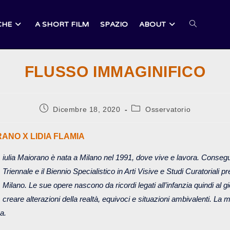
CHE
A SHORT FILM
SPAZIO
ABOUT
ATTIVA/DI
FLUSSO IMMAGINIFICO
LA
Articolo
Categoria
Dicembre 18, 2020
Osservatorio
pubblicato:
dell'articolo:
RICERCA
RANO X LIDIA FLAMIA
iulia Maiorano è nata a Milano nel 1991, dove vive e lavora. Conseg
SUL
Triennale e il Biennio Specialistico in Arti Visive e Studi Curatoriali p
Milano. Le sue opere nascono da ricordi legati all’infanzia quindi al gi
creare alterazioni della realtà, equivoci e situazioni ambivalenti. La m
a.
SITO