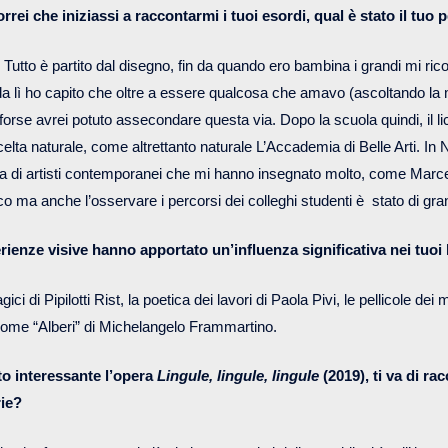
rrei che iniziassi a raccontarmi i tuoi esordi, qual è stato il tuo
 Tutto è partito dal disegno, fin da quando ero bambina i grandi mi r
da lì ho capito che oltre a essere qualcosa che amavo (ascoltando la
 forse avrei potuto assecondare questa via. Dopo la scuola quindi, il li
elta naturale, come altrettanto naturale L’Accademia di Belle Arti. In
va di artisti contemporanei che mi hanno insegnato molto, come Marce
co ma anche l’osservare i percorsi dei colleghi studenti è stato di gr
erienze visive hanno apportato un’influenza significativa nei tuoi 
ci di Pipilotti Rist, la poetica dei lavori di Paola Pivi, le pellicole dei m
 come “Alberi” di Michelangelo Frammartino.
to interessante l’opera
Lingule, lingule, lingule
(2019), ti va di r
rie?