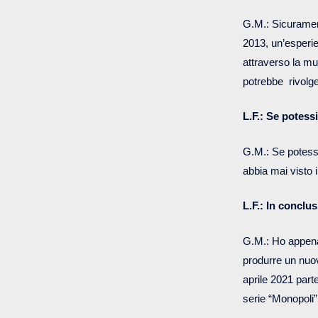
G.M.: Sicuramen
2013, un’esperi
attraverso la mu
potrebbe rivolg
L.F.: Se potess
G.M.: Se potessi 
abbia mai visto 
L.F.: In conclus
G.M.: Ho appena 
produrre un nuov
aprile 2021 part
serie “Monopoli”