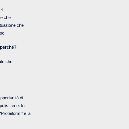
el
ne che
ituazione che
ppo.
E perché?
nte che
?
pportunità di
olistirene. In
Proteiformi” e la