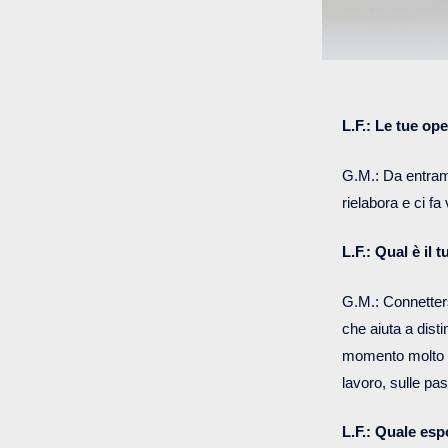
L.F.: Le tue op
G.M.: Da entramb
rielabora e ci f
L.F.: Qual è il
G.M.: Connetters
che aiuta a dist
momento molto dif
lavoro, sulle pa
L.F.: Quale esp