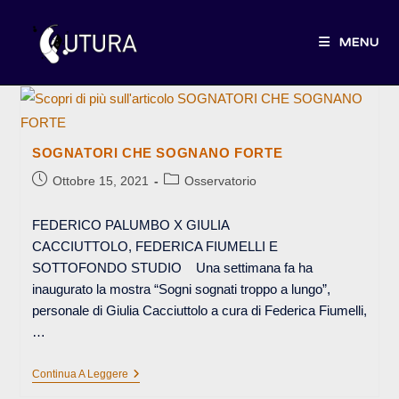
Salta
al
MENU
contenuto
SOGNATORI CHE SOGNANO FORTE
Articolo
Categoria
Ottobre 15, 2021
Osservatorio
pubblicato:
dell'articolo:
FEDERICO PALUMBO X GIULIA
CACCIUTTOLO, FEDERICA FIUMELLI E
SOTTOFONDO STUDIO Una settimana fa ha
inaugurato la mostra “Sogni sognati troppo a lungo”,
personale di Giulia Cacciuttolo a cura di Federica Fiumelli,
…
SOGNATORI
Continua A Leggere
CHE