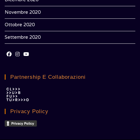
Novembre 2020
Ottobre 2020
Settembre 2020
Opens
Opens
Opens
in
in
in
Partnership E Collaborazioni
a
a
a
new
new
new
tab
tab
tab
Privacy Policy