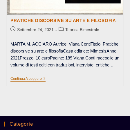
PRATICHE DISCORSIVE SU ARTE E FILOSOFIA
Articolo
Categoria
Settembre 24, 2021
Teorica Bimestrale
pubblicato:
dell'articolo:
MARTA M. ACCIARO Autrice: Viana ContiTitolo: Pratiche
discorsive su arte e filosofiaCasa editrice: MimesisAnno:
2021Prezzo: 10 euroPagine: 189 Viana Conti raccoglie un
volume di testi editi con traduzioni, interviste, critiche,…
PRATICHE
Continua A Leggere
DISCORSIVE
SU
ARTE
E
FILOSOFIA
Categorie