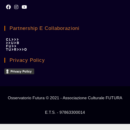
Opens
Opens
Opens
in
in
in
Partnership E Collaborazioni
a
a
a
new
new
new
tab
tab
tab
Privacy Policy
Osservatorio Futura © 2021 - Associazione Culturale FUTURA
E.T.S. - 97863300014