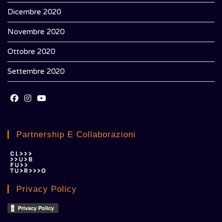
Dicembre 2020
Novembre 2020
Ottobre 2020
Settembre 2020
Opens
Opens
Opens
in
in
in
Partnership E Collaborazioni
a
a
a
new
new
new
tab
tab
tab
Privacy Policy