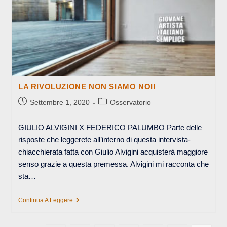
LA RIVOLUZIONE NON SIAMO NOI!
Articolo
Categoria
Settembre 1, 2020
Osservatorio
pubblicato:
dell'articolo:
GIULIO ALVIGINI X FEDERICO PALUMBO Parte delle
risposte che leggerete all’interno di questa intervista-
chiacchierata fatta con Giulio Alvigini acquisterà maggiore
senso grazie a questa premessa. Alvigini mi racconta che
sta…
LA
Continua A Leggere
RIVOLUZIONE
NON
SIAMO