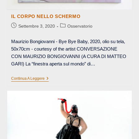
IL CORPO NELLO SCHERMO
Articolo
Categoria
Settembre 3, 2020
Osservatorio
pubblicato:
dell'articolo:
Maurizio Bongiovanni - Bye Bye Baby, 2020, olio su tela,
50x70cm - courtesy of the artist CONVERSAZIONE
CON MAURIZIO BONGIOVANNI (A CURA DI MATTEO
GARI) La “finestra aperta sul mondo” di…
IL
Continua A Leggere
CORPO
NELLO
SCHERMO