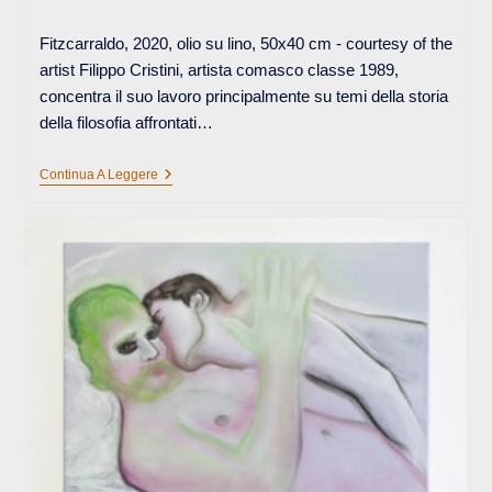
pubblicato:
dell'articolo:
Fitzcarraldo, 2020, olio su lino, 50x40 cm - courtesy of the
artist Filippo Cristini, artista comasco classe 1989,
concentra il suo lavoro principalmente su temi della storia
della filosofia affrontati…
MEMORIA
Continua A Leggere
E
VOLONTÀ
DI
POTENZA
NELLE
GRANDI
TELE
DI
FILIPPO
CRISTINI