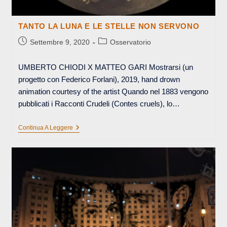
TANTO LA LUNA E LE STELLE NON SERVONO
Articolo
Categoria
Settembre 9, 2020
Osservatorio
pubblicato:
dell'articolo:
UMBERTO CHIODI X MATTEO GARI Mostrarsi (un
progetto con Federico Forlani), 2019, hand drown
animation courtesy of the artist Quando nel 1883 vengono
pubblicati i Racconti Crudeli (Contes cruels), lo…
TANTO
Continua A Leggere
LA
LUNA
E
LE
STELLE
NON
SERVONO