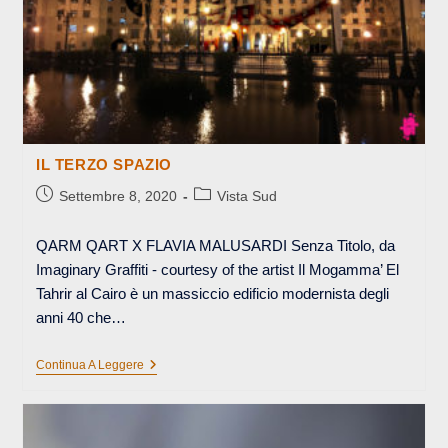
IL TERZO SPAZIO
Articolo
Categoria
Settembre 8, 2020
Vista Sud
pubblicato:
dell'articolo:
QARM QART X FLAVIA MALUSARDI Senza Titolo, da
Imaginary Graffiti - courtesy of the artist Il Mogamma’ El
Tahrir al Cairo è un massiccio edificio modernista degli
anni 40 che…
IL
Continua A Leggere
TERZO
SPAZIO