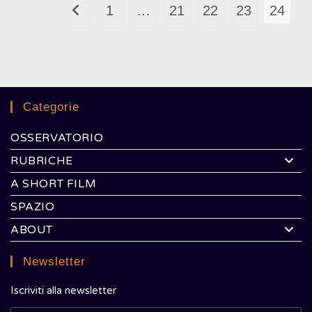
NOI!
1
…
21
22
23
24
Vai alla pagina precedente
Categorie
OSSERVATORIO
RUBRICHE
A SHORT FILM
SPAZIO
ABOUT
Newsletter
Iscriviti alla newsletter