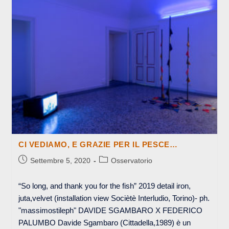
NON
MAI
AL
SUO
POSTO
CI VEDIAMO, E GRAZIE PER IL PESCE…
Articolo
Categoria
Settembre 5, 2020
Osservatorio
pubblicato:
dell'articolo:
“So long, and thank you for the fish” 2019 detail iron,
juta,velvet (installation view Sociètè Interludio, Torino)- ph.
"massimostileph" DAVIDE SGAMBARO X FEDERICO
PALUMBO Davide Sgambaro (Cittadella,1989) è un