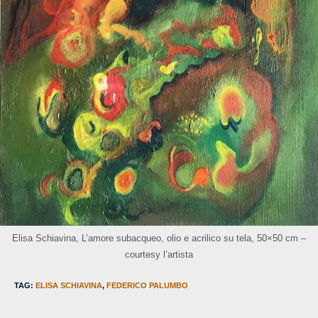
Elisa Schiavina, L’amore subacqueo, olio e acrilico su tela, 50×50 cm –
courtesy l’artista
TAG
:
ELISA SCHIAVINA
,
FEDERICO PALUMBO