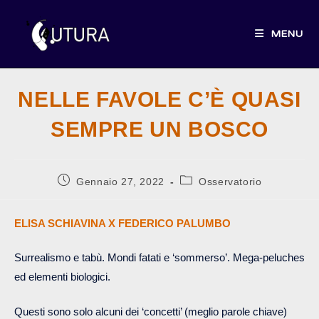
Salta
al
MENU
contenuto
NELLE FAVOLE C’È QUASI
SEMPRE UN BOSCO
Articolo
Categoria
Gennaio 27, 2022
Osservatorio
pubblicato:
dell'articolo:
ELISA SCHIAVINA X FEDERICO PALUMBO
Surrealismo e tabù. Mondi fatati e ‘sommerso’. Mega-peluches
ed elementi biologici.
Questi sono solo alcuni dei ‘concetti’ (meglio parole chiave)