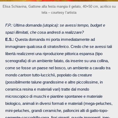
Elisa Schiavina, Gattone alla festa mangia il gelato, 40×50 cm, acrilico su
tela – courtesy l’artista
F.P.: Ultima domanda (utopica): se avessi tempo, budget e
spazi illimitati, che cosa andresti a realizzare?
E.S.:
Questa domanda mi porta immediatamente ad
immaginare qualcosa di
stratosferico
. Credo che se avessi tali
libertà realizzerei una riproduzione pittorica espansa (tipo
scenografia) di un ambiente fatato, da inserire su una collina,
come se fosse un paese nel bosco, un ambiente a cavallo tra
mondo
cartoon
tutto-luccichíi, popolato da creature
(possibilmente talune grandissime e altre piccolissime, in
ceramica resina e materiali vari) tratte dal mondo
microscopico di muschi e piantine spontanee e materiale
biologico, animali in diversi formati e materiali (mega-peluches,
mini-peluches, grandi ceramiche, palloncini alti di gatto-topo-
serpente-coccodrillo-rana, fiori giganti, nuvole imponenti, iper-