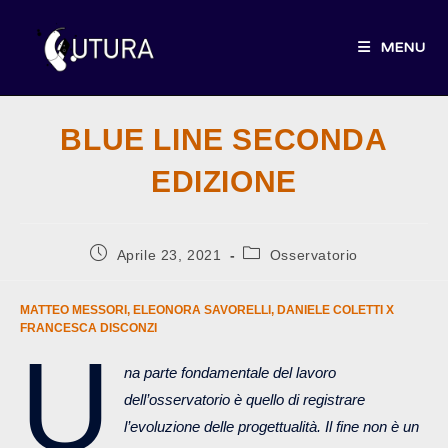
Salta
al
MENU
contenuto
BLUE LINE SECONDA
EDIZIONE
Articolo
Categoria
Aprile 23, 2021
Osservatorio
pubblicato:
dell'articolo:
MATTEO MESSORI, ELEONORA SAVORELLI, DANIELE COLETTI X
FRANCESCA DISCONZI
U
na parte fondamentale del lavoro
dell’osservatorio è quello di registrare
l’evoluzione delle progettualità. Il fine non è un