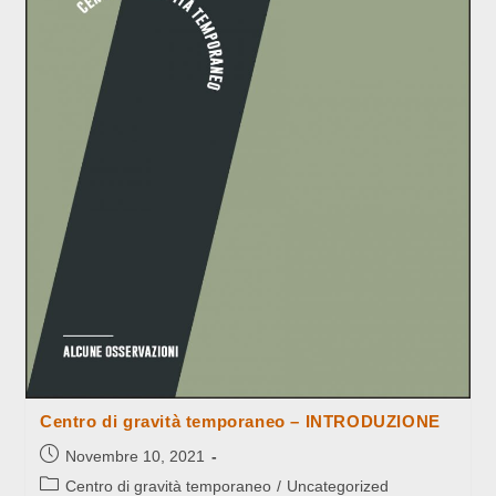
CHE
SARÀ
Centro di gravità temporaneo – INTRODUZIONE
Articolo
Novembre 10, 2021
pubblicato:
Categoria
Centro di gravità temporaneo
/
Uncategorized