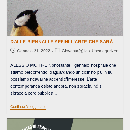
DALLE BIENNALI E AFFINI L’ARTE CHE SARÀ
Articolo
Categoria
Gennaio 21, 2022
Gioventa(g)lia
/
Uncategorized
pubblicato:
dell'articolo:
ALESSIO MOITRE Nonostante il gennaio inospitale che
stiamo percorrendo, traguardando un cicinino più in là,
possiamo ricavarne accenti d’interesse. L’arte
contemporanea esiste ancora, non sbracia, né si
sbraccia però pubblica…
DALLE
Continua A Leggere
BIENNALI
E
AFFINI
L’ARTE