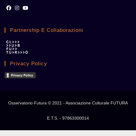
Opens
Opens
Opens
in
in
in
Partnership E Collaborazioni
a
a
a
new
new
new
tab
tab
tab
Privacy Policy
Osservatorio Futura © 2021 - Associazione Culturale FUTURA
E.T.S. - 97863300014