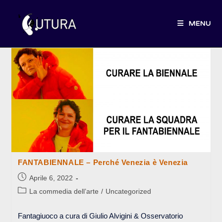
Salta
al
MENU
contenuto
FANTABIENNALE – Perché Venezia è Venezia
Articolo
Aprile 6, 2022
pubblicato:
Categoria
La commedia dell’arte
/
Uncategorized
dell'articolo:
Fantagiuoco a cura di Giulio Alvigini & Osservatorio