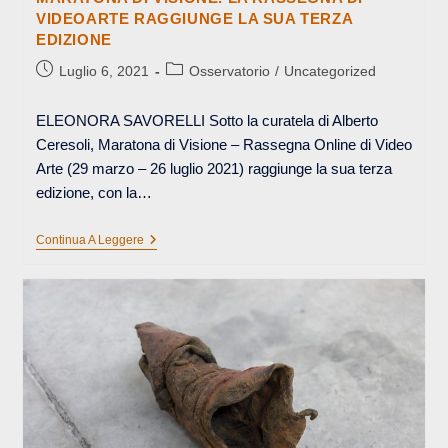
VIDEOARTE RAGGIUNGE LA SUA TERZA
EDIZIONE
Articolo
Categoria
Luglio 6, 2021
Osservatorio
/
Uncategorized
pubblicato:
dell'articolo:
ELEONORA SAVORELLI Sotto la curatela di Alberto
Ceresoli, Maratona di Visione – Rassegna Online di Video
Arte (29 marzo – 26 luglio 2021) raggiunge la sua terza
edizione, con la…
MARATONA
Continua A Leggere
DI
VISIONE.
LA
RASSEGNA
DI
VIDEOARTE
RAGGIUNGE
LA
SUA
TERZA
EDIZIONE