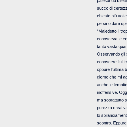
palesando difetti
succo di certezz
chiesto più volt
persino dare spa
“Maledetto il tr
conosceva le co
tanto vasta quan
Osservando gli s
conoscere l’ulti
oppure l’ultima br
giorno che mi ag
anche le tematic
inoffensive. Oggi
ma soprattutto s
purezza creativa
lo sbilanciamen
scontro. Eppure i