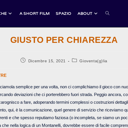
CHE
A SHORT FILM
SPAZIO
ABOUT
ATTIVA/DI
GIUSTO PER CHIAREZZA
LA
Articolo
Categoria
Dicembre 15, 2021
Gioventa(g)lia
pubblicato:
dell'articolo:
RICERCA
TRE
ciamola semplice per una volta, non ci complichiamo il gioco con nuo
rcando deviazioni che ci porterebbero fuori strada. Peggio ancora, c
SUL
carognisco a fare, adoperando termini complessi o costruzioni dettagli
nto, qui, è la comunicazione, quel genere di servizio che riceviamo q
ferenti e che spesso reputiamo faziosa (o incompleta, se siamo un poch
SITO
 che nella logica di un Montanelli, dovrebbe essere di facile compre