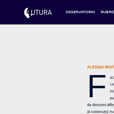
Salta
al
OSSERVATORIO
RUBRI
contenuto
ALESSIO MOI
F
ac
ce
in
pu
da direzioni dif
al contenuto) ma