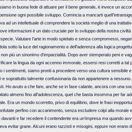
amo in buona fede di attuare per il bene generale, è invece un acco
ensione ogni possibile sviluppo. Comincia a mancarti quell’intransi
a ad un intellettuale di comprendere la società meglio di una trattativ
e informazioni è un dato cruciale per lo sviluppo della nostra civiltà e
specie. Valutare l’arte in modo spietato e senza compromessi, negand
la sotto la luce del ragionamento e dell’aderenza alla logica progett
non più un sinonimo d’imparzialità. Dopo aver stemperato peni e vag
ificare la lingua da ogni accenno immorale, essersi resi corretti a tal 
no i sentimenti, siamo pronti a procedere verso una cultura sensibile e 
i e soprattutto talmente confusionaria da non appartenere a nessuno.
tisti. Ho avuto a che fare, anche se in fase calante, ancora con una soc
itato almeno fino all’adolescenza, quel che basta insomma per far aderi
ale. Era un mondo scorretto, privo di equilibrio, dove le frasi inoppor
nfutate perfino con accanimento, senza escludere colpi alla morale e
i davanti e far recedere il contendente era un’impresa ma quando av
eva evitar grane. Alcuni erano razzisti e misogini, eppure non erano dei