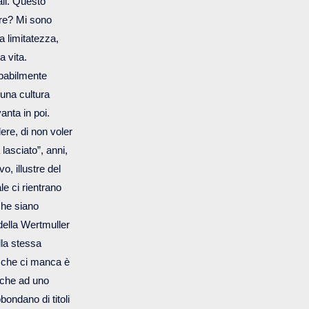
ali. Questo
ere? Mi sono
a limitatezza,
a vita.
obabilmente
una cultura
anta in poi.
ere, di non voler
lasciato”, anni,
vo, illustre del
e ci rientrano
che siano
 della Wertmuller
lla stessa
lo che ci manca è
nche ad uno
bondano di titoli