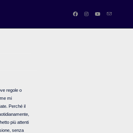
SATTIVA
ve regole o
ome mi
ate. Perché il
uotidianamente,
etto più attenti
nsione, senza