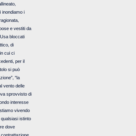
llineato,
ì inondiamo i
ragionata,
 pose e vestiti da
 Usa bloccati
tico, di
n cui ci
edenti, per il
tolo si può
zione”, “la
al vento delle
ova sprovvisto di
fondo interesse
e stiamo vivendo
qualsiasi istinto
ore dove
 contrattazione