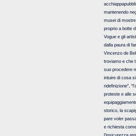
acchiappapubblico
mantenendo negli
musei di mostre p
proprio a botte d
Vogue e gli arti
dalla paura di fa
Vincenzo de Belli
troviamo e che tr
suo procedere me
intuire di cosa s
ridefinizione”, “
proteste e alle 
equipaggiamento 
storico, la scap
pare voler passa
e richiesta come
l’insicurezza re