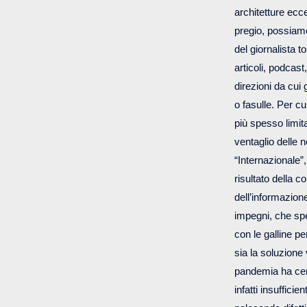
architetture ecc
pregio, possiam
del giornalista 
articoli, podcast,
direzioni da cui 
o fasulle. Per c
più spesso limita
ventaglio delle 
“Internazionale”,
risultato della 
dell’informazion
impegni, che spe
con le galline p
sia la soluzione
pandemia ha centu
infatti insuffici