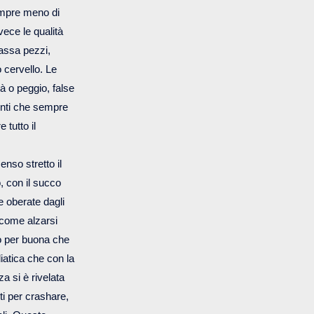
sempre meno di
ece le qualità
massa pezzi,
o cervello. Le
tà o peggio, false
denti che sempre
 tutto il
enso stretto il
, con il succo
e oberate dagli
 come alzarsi
mo per buona che
iatica che con la
za si è rivelata
iti per crashare,