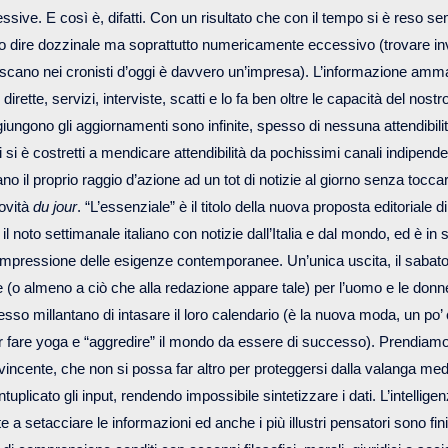
essive. E così è, difatti. Con un risultato che con il tempo si è reso 
o dire dozzinale ma soprattutto numericamente eccessivo (trovare inv
toscano nei cronisti d’oggi è davvero un’impresa). L’informazione am
WEB
 dirette, servizi, interviste, scatti e lo fa ben oltre le capacità del nostr
giungono gli aggiornamenti sono infinite, spesso di nessuna attendibili
ui si è costretti a mendicare attendibilità da pochissimi canali indipen
no il proprio raggio d’azione ad un tot di notizie al giorno senza toccare
novità
du jour
. “L’essenziale” è il titolo della nuova proposta editoriale di
 il noto settimanale italiano con notizie dall’Italia e dal mondo, ed è in s
compressione delle esigenze contemporanee. Un’unica uscita, il sabato
e (o almeno a ciò che alla redazione appare tale) per l’uomo e le donn
sso millantano di intasare il loro calendario (è la nuova moda, un po’
er fare yoga e “aggredire” il mondo da essere di successo). Prendia
 vincente, che non si possa far altro per proteggersi dalla valanga med
plicato gli input, rendendo impossibile sintetizzare i dati. L’intelligen
ente a setacciare le informazioni ed anche i più illustri pensatori sono fin