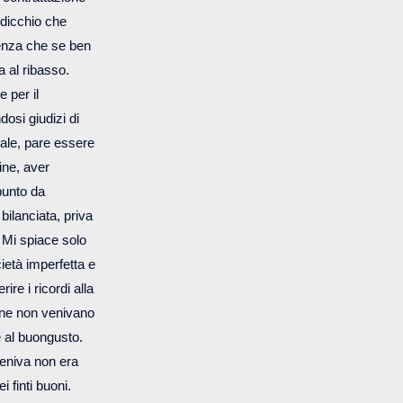
rdicchio che
genza che se ben
a al ribasso.
 per il
osi giudizi di
uale, pare essere
ine, aver
punto da
bilanciata, priva
 Mi spiace solo
ietà imperfetta e
re i ricordi alla
tune non venivano
 al buongusto.
veniva non era
 finti buoni.