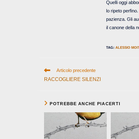
Quelli oggi abbo
lo ripeto perfin
pazienza. Gli aug
il canone della 
TAG
:
ALESSIO MOI
Leggi
altri
Articolo precedente
articoli
RACCOGLIERE SILENZI
POTREBBE ANCHE PIACERTI