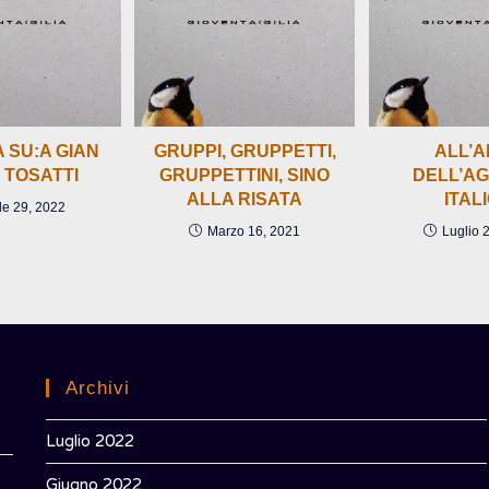
 SU:A GIAN
GRUPPI, GRUPPETTI,
ALL’
 TOSATTI
GRUPPETTINI, SINO
DELL’A
ALLA RISATA
ITAL
le 29, 2022
Marzo 16, 2021
Luglio 
Archivi
Luglio 2022
Giugno 2022