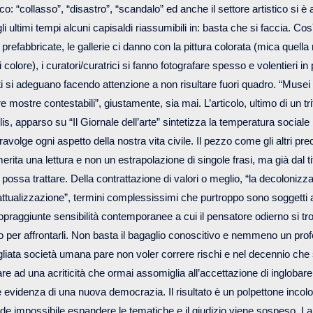
: “collasso”, “disastro”, “scandalo” ed anche il settore artistico si è a
 ultimi tempi alcuni capisaldi riassumibili in: basta che si faccia. Cos
refabbricate, le gallerie ci danno con la pittura colorata (mica quella 
i colore), i curatori/curatrici si fanno fotografare spesso e volentieri in
sti si adeguano facendo attenzione a non risultare fuori quadro. “Musei
re mostre contestabili”, giustamente, sia mai. L’articolo, ultimo di un trit
s, apparso su “Il Giornale dell’arte” sintetizza la temperatura sociale i
avolge ogni aspetto della nostra vita civile. Il pezzo come gli altri prec
rita una lettura e non un estrapolazione di singole frasi, ma già dal ti
i possa trattare. Della contrattazione di valori o meglio, “la decolonizza
l’attualizzazione”, termini complessissimi che purtroppo sono soggetti 
sopraggiunte sensibilità contemporanee a cui il pensatore odierno si tr
per affrontarli. Non basta il bagaglio conoscitivo e nemmeno un pro
igliata società umana pare non voler correre rischi e nel decennio ch
re ad una acriticità che ormai assomiglia all’accettazione di inglobare 
 evidenza di una nuova democrazia. Il risultato è un polpettone incol
nde impossibile espandere le tematiche e il giudizio viene sospeso. La