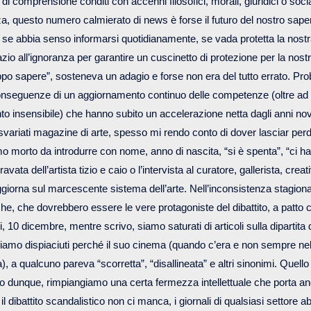
 di comprensione conditi con accenni filosofici, morali, giuridici o soci
a, questo numero calmierato di news è forse il futuro del nostro sap
e se abbia senso informarsi quotidianamente, se vada protetta la nostr
zio all’ignoranza per garantire un cuscinetto di protezione per la nostr
oppo sapere”, sosteneva un adagio e forse non era del tutto errato. Pr
nseguenze di un aggiornamento continuo delle competenze (oltre ad 
to insensibile) che hanno subito un accelerazione netta dagli anni nov
variati magazine di arte, spesso mi rendo conto di dover lasciar perd
mo morto da introdurre con nome, anno di nascita, “si è spenta”, “ci ha 
avata dell’artista tizio e caio o l’intervista al curatore, gallerista, creati
giorna sul marcescente sistema dell’arte. Nell’inconsistenza stagional
he, che dovrebbero essere le vere protagoniste del dibattito, a patto 
, 10 dicembre, mentre scrivo, siamo saturati di articoli sulla dipartita
iamo dispiaciuti perché il suo cinema (quando c’era e non sempre ne
), a qualcuno pareva “scorretta”, “disallineata” e altri sinonimi. Quel
to dunque, rimpiangiamo una certa fermezza intellettuale che porta a
l dibattito scandalistico non ci manca, i giornali di qualsiasi settore ab