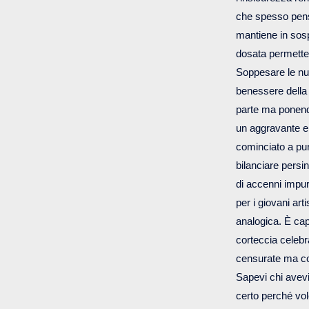
che spesso pensi
mantiene in sosp
dosata permettev
Soppesare le nuov
benessere della 
parte ma ponendo
un aggravante e 
cominciato a pur
bilanciare persi
di accenni impur
per i giovani ar
analogica. È cap
corteccia celebr
censurate ma co
Sapevi chi avev
certo perché vol