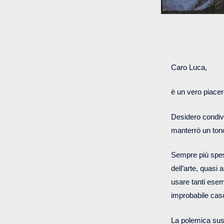
Caro Luca,
è un vero piacer
Desidero condivi
manterrò un ton
Sempre più spess
dell’arte, quasi
usare tanti esemp
improbabile cas
La polemica susc