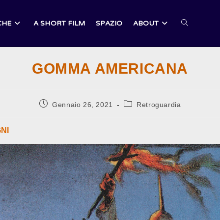
CHE
A SHORT FILM
SPAZIO
ABOUT
ATTIVA/DI
GOMMA AMERICANA
LA
Articolo
Categoria
Gennaio 26, 2021
Retroguardia
pubblicato:
dell'articolo:
RICERCA
NI
SUL
SITO