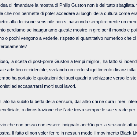
idea di rimandare la mostra di Philip Guston non è del tutto sbagliata,
le che non permette di poter accedere ai luoghi della cultura come e
dietro alla decisone sensibile non si nasconda semplicemente un mer
to perdiamo se inauguriamo queste mostre in giro per il mondo e poi
 o pochi vengono a vederle, rispetto al quantitativo numerico che c
overosamente?
ioso, la scelta di post-porre Guston a tempi migliori, ha fatto sì incend
le artistico occidentale, svelando un certo sbigottimento dinanzi alla
empo ha portato le quotazioni dei suoi quadri a schizzare verso le st
onisti ad accaparrarsi molti suoi lavori.
 lato ha subito la beffa della censura, dall’altro chi ne cura i meri in
eneficiato, a dimostrazione che l’arte trova sempre le sue strade per
vio che non posso non essere indignato anch’io per la scusante attua
stra. Il fatto di non voler ferire in nessun modo il movimento Black L