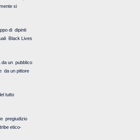
lmente si
ppo di dipinti
uali Black Lives
a da un pubblico
e da un pittore
el tutto
le pregiudizio
ribe etico-