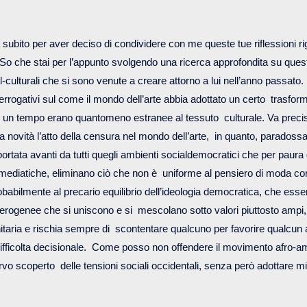
da subito per aver deciso di condividere con me queste tue riflessioni ri
o che stai per l’appunto svolgendo una ricerca approfondita su quest
-culturali che si sono venute a creare attorno a lui nell’anno passato
nterrogativi sul come il mondo dell’arte abbia adottato un certo trasf
e un tempo erano quantomeno estranee al tessuto culturale. Va preci
a novità l’atto della censura nel mondo dell’arte, in quanto, paradoss
rtata avanti da tutti quegli ambienti socialdemocratici che per paura d
mediatiche, eliminano ciò che non è uniforme al pensiero di moda cor
babilmente al precario equilibrio dell’ideologia democratica, che es
erogenee che si uniscono e si mescolano sotto valori piuttosto ampi,
itaria e rischia sempre di scontentare qualcuno per favorire qualcun a
ifficolta decisionale. Come posso non offendere il movimento afro-a
vo scoperto delle tensioni sociali occidentali, senza però adottare 