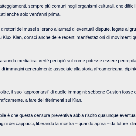
 atteggiamenti, sempre più comuni negli organismi culturali, che diffici
cati anche solo vent’anni prima.
direttori dei musei si erano allarmati di eventuali dispute, legate al gru
Ku Klux Klan, consci anche delle recenti manifestazioni di movimenti q
baraonda mediatica, verté perlopiù sul come potesse essere percepit
 di immagini generalmente associate alla storia afroamericana, dipint
noltre, il suo “appropriarsi” di quelle immagini; sebbene Guston fosse d
graficamente, a fare dei riferimenti sul Klan.
usibile è che questa censura preventiva abbia risolto qualunque eventua
gini dei cappucci, liberando la mostra – quando aprirà – da future diat