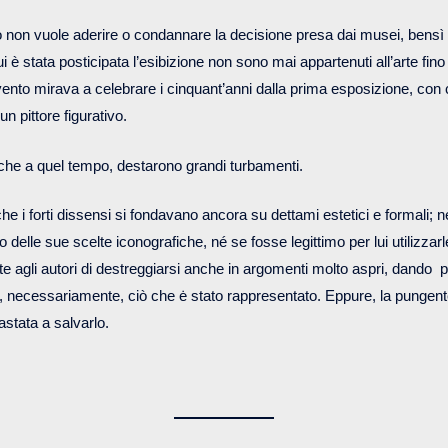
 non vuole aderire o condannare la decisione presa dai musei, bensì 
 è stata posticipata l’esibizione non sono mai appartenuti all’arte fin
evento mirava a celebrare i cinquant’anni dalla prima esposizione, co
un pittore figurativo.
che a quel tempo, destarono grandi turbamenti.
che i forti dissensi si fondavano ancora su dettami estetici e formali;
o delle sue scelte iconografiche, né se fosse legittimo per lui utilizzarle
e agli autori di destreggiarsi anche in argomenti molto aspri, dando 
, necessariamente, ciò che ė stato rappresentato. Eppure, la pungente
astata a salvarlo.