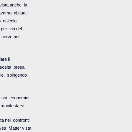
 vista anche la
ravamo abituati
o calcolo
 per via del
i serve per
iare il
 scelta presa,
elle, spingendo
teressi economici
 manifestarsi.
ta nei confronti
ives Matter vista