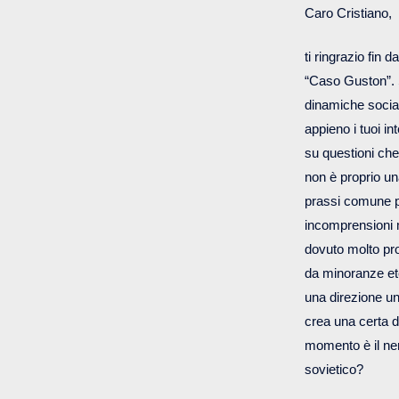
Caro Cristiano,
ti ringrazio fin 
“Caso Guston”. S
dinamiche social
appieno i tuoi i
su questioni ch
non è proprio un
prassi comune po
incomprensioni 
dovuto molto pro
da minoranze et
una direzione un
crea una certa d
momento è il ner
sovietico?