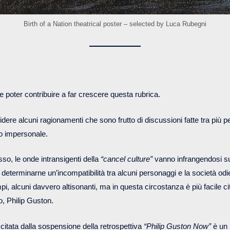
Birth of a Nation theatrical poster – selected by Luca Rubegni
e poter contribuire a far crescere questa rubrica.
dere alcuni ragionamenti che sono frutto di discussioni fatte tra più 
o impersonale.
o, le onde intransigenti della
“cancel culture”
vanno infrangendosi 
 a determinarne un’incompatibilità tra alcuni personaggi e la società 
i, alcuni davvero altisonanti, ma in questa circostanza è più facile cit
o, Philip Guston.
itata dalla sospensione della retrospettiva
“Philip Guston Now”
è un