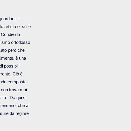
guardanti il
o artista e sulle
. Condivido
ormismo ortodosso
sato però che
almente, è una
i possibili
rente. Ciò è
sendo composta
 non trova mai
ltro. Da qui si
mericano, che al
misure da regime