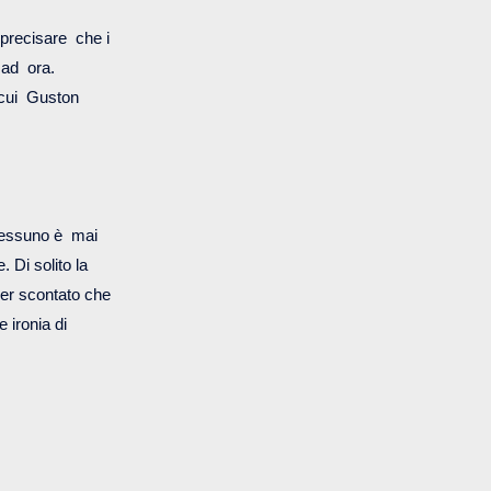
precisare che i
o ad ora.
n cui Guston
 nessuno è mai
. Di solito la
per scontato che
 ironia di