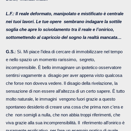
L.F.:
Il reale deformato, manipolato e mistificato è centrale
nei tuoi lavori. Le tue opere sembrano indagare la sottile
soglia che apre lo scivolamento tra il reale e l’onirico,
sottomettendo al capriccio del sogno la realtà mancata…
G.S.
: Sì. Mi piace l’idea di cercare di immobilizzare nel tempo
e nello spazio un momento rarissimo, segreto,
incomprensibile. È bello immaginare un ipotetico osservatore
sentirsi vagamente a disagio per aver appena visto qualcosa
che forse non doveva vedere. Il disagio della rivelazione, la
sensazione di non essere all’altezza di un certo sapere. È tutto
molto naturale, le immagini vengono fuori grazie a questo
spontaneo desiderio di creare una cosa che prima non c’era e
che non somigli a nulla, che non abbia troppi riferimenti, che
viva grazie alla sua incomprensibilità. Il riferimento all’onirico è
puramente esplicativo, per fare un esempio pratico di quale