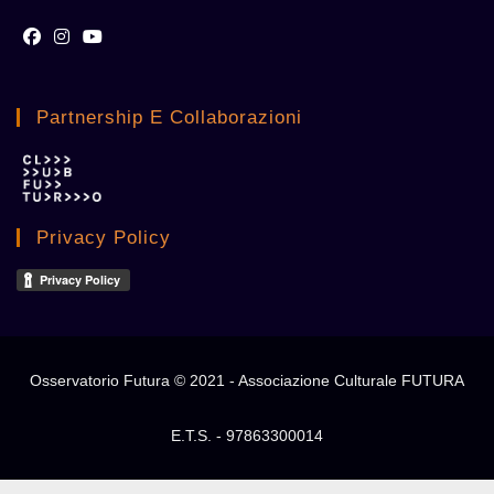
Opens
Opens
Opens
in
in
in
Partnership E Collaborazioni
a
a
a
new
new
new
tab
tab
tab
Privacy Policy
Osservatorio Futura © 2021 - Associazione Culturale FUTURA
E.T.S. - 97863300014